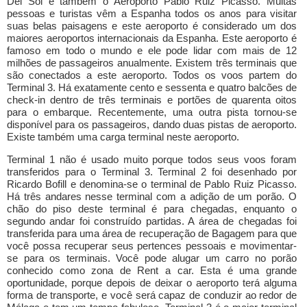
Del Sol e também o Aeroporto Pablo Ruiz Picasso. Muitas
pessoas e turistas vêm a Espanha todos os anos para visitar
suas belas paisagens e este aeroporto é considerado um dos
maiores aeroportos internacionais da Espanha. Este aeroporto é
famoso em todo o mundo e ele pode lidar com mais de 12
milhões de passageiros anualmente. Existem três terminais que
são conectados a este aeroporto. Todos os voos partem do
Terminal 3. Há exatamente cento e sessenta e quatro balcões de
check-in dentro de três terminais e portões de quarenta oitos
para o embarque. Recentemente, uma outra pista tornou-se
disponível para os passageiros, dando duas pistas de aeroporto.
Existe também uma carga terminal neste aeroporto.
Terminal 1 não é usado muito porque todos seus voos foram
transferidos para o Terminal 3. Terminal 2 foi desenhado por
Ricardo Bofill e denomina-se o terminal de Pablo Ruiz Picasso.
Há três andares nesse terminal com a adição de um porão. O
chão do piso deste terminal é para chegadas, enquanto o
segundo andar foi construído partidas. A área de chegadas foi
transferida para uma área de recuperação de Bagagem para que
você possa recuperar seus pertences pessoais e movimentar-
se para os terminais. Você pode alugar um carro no porão
conhecido como zona de Rent a car. Esta é uma grande
oportunidade, porque depois de deixar o aeroporto terá alguma
forma de transporte, e você será capaz de conduzir ao redor de