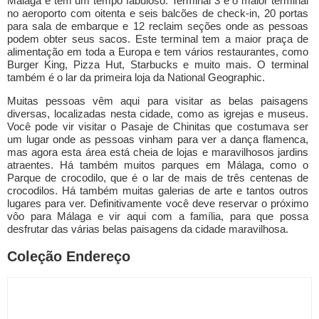
Málaga e tem um tempo fabuloso. Terminal 3 é o maior terminal
no aeroporto com oitenta e seis balcões de check-in, 20 portas
para sala de embarque e 12 reclaim seções onde as pessoas
podem obter seus sacos. Este terminal tem a maior praça de
alimentação em toda a Europa e tem vários restaurantes, como
Burger King, Pizza Hut, Starbucks e muito mais. O terminal
também é o lar da primeira loja da National Geographic.
Muitas pessoas vêm aqui para visitar as belas paisagens
diversas, localizadas nesta cidade, como as igrejas e museus.
Você pode vir visitar o Pasaje de Chinitas que costumava ser
um lugar onde as pessoas vinham para ver a dança flamenca,
mas agora esta área está cheia de lojas e maravilhosos jardins
atraentes. Há também muitos parques em Málaga, como o
Parque de crocodilo, que é o lar de mais de três centenas de
crocodilos. Há também muitas galerias de arte e tantos outros
lugares para ver. Definitivamente você deve reservar o próximo
vôo para Málaga e vir aqui com a família, para que possa
desfrutar das várias belas paisagens da cidade maravilhosa.
Coleção Endereço