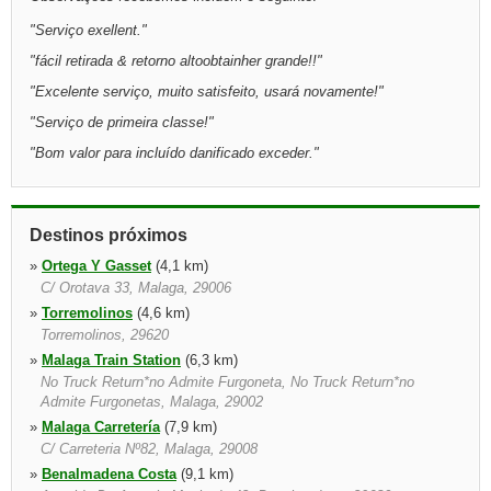
"
Serviço exellent.
"
"
fácil retirada & retorno altoobtainher grande!!
"
"
Excelente serviço, muito satisfeito, usará novamente!
"
"
Serviço de primeira classe!
"
"
Bom valor para incluído danificado exceder.
"
Destinos próximos
»
Ortega Y Gasset
(4,1 km)
C/ Orotava 33, Malaga, 29006
»
Torremolinos
(4,6 km)
Torremolinos, 29620
»
Malaga Train Station
(6,3 km)
No Truck Return*no Admite Furgoneta, No Truck Return*no
Admite Furgonetas, Malaga, 29002
»
Malaga Carretería
(7,9 km)
C/ Carreteria Nº82, Malaga, 29008
»
Benalmadena Costa
(9,1 km)