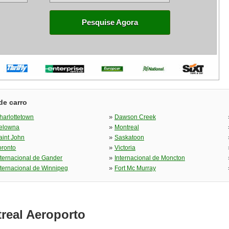
Pesquise Agora
de carro
»
harlottetown
Dawson Creek
»
elowna
Montreal
»
aint John
Saskatoon
»
oronto
Victoria
»
nternacional de Gander
Internacional de Moncton
»
nternacional de Winnipeg
Fort Mc Murray
real Aeroporto