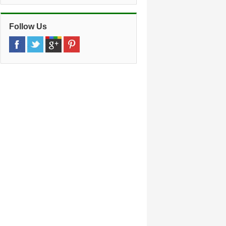
H2v 4h9, Qc, Quebec
»
Mozart
(13,5 km)
Follow Us
33 Rue Mozart Est, Outremont, H2s
1b1, Qc, Quebec
»
Maisonneuve
(14,9 km)
607, Boul. De Maisonneuve Ouest
(west), Montréal, H3a 1l8, Canada, Qc,
Quebec