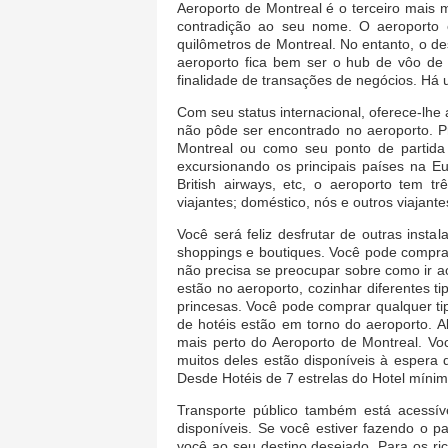
Aeroporto de Montreal é o terceiro mais
contradição ao seu nome. O aeroporto 
quilômetros de Montreal. No entanto, o d
aeroporto fica bem ser o hub de vôo d
finalidade de transações de negócios. Há
Com seu status internacional, oferece-lh
não pôde ser encontrado no aeroporto. P
Montreal ou como seu ponto de partida
excursionando os principais países na Eu
British airways, etc, o aeroporto tem tr
viajantes; doméstico, nós e outros viajante
Você será feliz desfrutar de outras insta
shoppings e boutiques. Você pode comprar
não precisa se preocupar sobre como ir a
estão no aeroporto, cozinhar diferentes t
princesas. Você pode comprar qualquer t
de hotéis estão em torno do aeroporto. 
mais perto do Aeroporto de Montreal. V
muitos deles estão disponíveis à espera 
Desde Hotéis de 7 estrelas do Hotel míni
Transporte público também está acessíve
disponíveis. Se você estiver fazendo o
você ao seu destino desejado. Para os ri