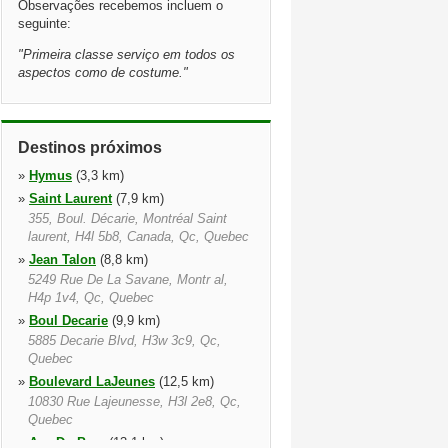
Observações recebemos incluem o
seguinte:
"
Primeira classe serviço em todos os
aspectos como de costume.
"
Destinos próximos
»
Hymus
(3,3 km)
»
Saint Laurent
(7,9 km)
355, Boul. Décarie, Montréal Saint
laurent, H4l 5b8, Canada, Qc, Quebec
»
Jean Talon
(8,8 km)
5249 Rue De La Savane, Montr al,
H4p 1v4, Qc, Quebec
»
Boul Decarie
(9,9 km)
5885 Decarie Blvd, H3w 3c9, Qc,
Quebec
»
Boulevard LaJeunes
(12,5 km)
10830 Rue Lajeunesse, H3l 2e8, Qc,
Quebec
»
Ave Du Parc
(13,1 km)