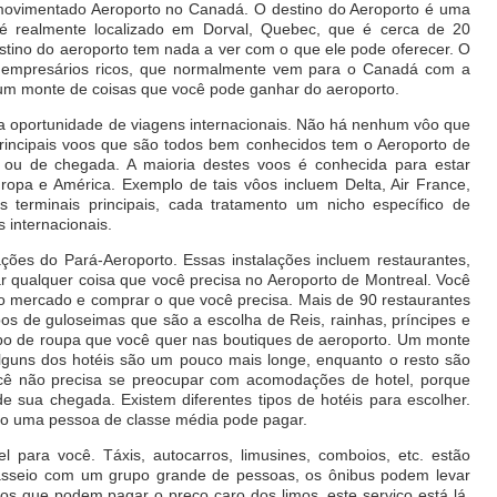
 movimentado Aeroporto no Canadá. O destino do Aeroporto é uma
é realmente localizado em Dorval, Quebec, que é cerca de 20
estino do aeroporto tem nada a ver com o que ele pode oferecer. O
e empresários ricos, que normalmente vem para o Canadá com a
 um monte de coisas que você pode ganhar do aeroporto.
e a oportunidade de viagens internacionais. Não há nenhum vôo que
rincipais voos que são todos bem conhecidos tem o Aeroporto de
 ou de chegada. A maioria destes voos é conhecida para estar
ropa e América. Exemplo de tais vôos incluem Delta, Air France,
ês terminais principais, cada tratamento um nicho específico de
s internacionais.
lações do Pará-Aeroporto. Essas instalações incluem restaurantes,
 qualquer coisa que você precisa no Aeroporto de Montreal. Você
o mercado e comprar o que você precisa. Mais de 90 restaurantes
ipos de guloseimas que são a escolha de Reis, rainhas, príncipes e
ipo de roupa que você quer nas boutiques de aeroporto. Um monte
Alguns dos hotéis são um pouco mais longe, enquanto o resto são
ocê não precisa se preocupar com acomodações de hotel, porque
de sua chegada. Existem diferentes tipos de hotéis para escolher.
mo uma pessoa de classe média pode pagar.
l para você. Táxis, autocarros, limusines, comboios, etc. estão
 passeio com um grupo grande de pessoas, os ônibus podem levar
cos que podem pagar o preço caro dos limos, este serviço está lá.