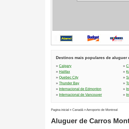
Destinos mais populares de aluguer 
»
»
Calgary
C
»
»
Halifax
K
»
»
Quebec City
S
»
»
Thunder Bay
T
»
»
Internacional de Edmonton
I
»
»
Internacional de Vancouver
I
Pagina inicial
»
Canadá
»
Aeroporto de Montreal
Aluguer de Carros Mont