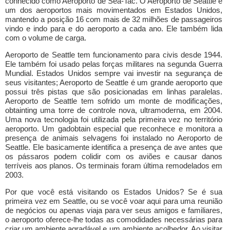
conhecido como Aeroporto de Sea-Tac. O Aeroporto de Seattle é
um dos aeroportos mais movimentados em Estados Unidos,
mantendo a posição 16 com mais de 32 milhões de passageiros
vindo e indo para e do aeroporto a cada ano. Ele também lida
com o volume de carga.
Aeroporto de Seattle tem funcionamento para civis desde 1944.
Ele também foi usado pelas forças militares na segunda Guerra
Mundial. Estados Unidos sempre vai investir na segurança de
seus visitantes; Aeroporto de Seattle é um grande aeroporto que
possui três pistas que são posicionadas em linhas paralelas.
Aeroporto de Seattle tem sofrido um monte de modificações,
obtainting uma torre de controle nova, ultramoderna, em 2004.
Uma nova tecnologia foi utilizada pela primeira vez no território
aeroporto. Um gadobtain especial que reconhece e monitora a
presença de animais selvagens foi instalado no Aeroporto de
Seattle. Ele basicamente identifica a presença de ave antes que
os pássaros podem colidir com os aviões e causar danos
terríveis aos planos. Os terminais foram última remodelados em
2003.
Por que você está visitando os Estados Unidos? Se é sua
primeira vez em Seattle, ou se você voar aqui para uma reunião
de negócios ou apenas viaja para ver seus amigos e familiares,
o aeroporto oferece-lhe todas as comodidades necessárias para
criar um ambiente agradável e um ambiente acolhedor. Ao visitar