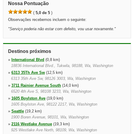
Nossa Pontuação
(
5,0 de 5
)
Observações recebemos incluem o seguinte:
"
Serviço poderia não estar com defeito, vou usar novamente.
"
Destinos próximos
»
International Blvd
(0,8 km)
18836 International Blvd., Tukwila, 98188, Wa, Washington
»
6313 35Th Ave Sw
(12,5 km)
6313 35th Ave Sw, 98126 3003, Wa, Washington
»
3711 Rainier Avenue South
(14,0 km)
6520 4th Ave S, 98108 3233, Wa, Washington
»
1605 Boylston Ave
(19,0 km)
1605 Boylston Ave, 98122 2217, Wa, Washington
»
Seattle
(19,2 km)
1900 Boren Avenue, 98101, Wa, Washington
»
2116 Westlake Avenue
(19,3 km)
925 Westlake Ave North, 98109, Wa, Washington