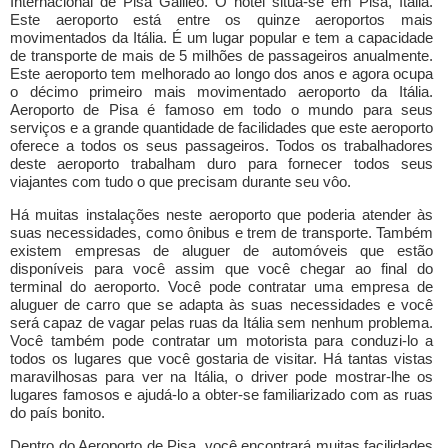
Internacional de Pisa Galileo. O hotel situa-se em Pisa, Itália.
Este aeroporto está entre os quinze aeroportos mais
movimentados da Itália. É um lugar popular e tem a capacidade
de transporte de mais de 5 milhões de passageiros anualmente.
Este aeroporto tem melhorado ao longo dos anos e agora ocupa
o décimo primeiro mais movimentado aeroporto da Itália.
Aeroporto de Pisa é famoso em todo o mundo para seus
serviços e a grande quantidade de facilidades que este aeroporto
oferece a todos os seus passageiros. Todos os trabalhadores
deste aeroporto trabalham duro para fornecer todos seus
viajantes com tudo o que precisam durante seu vôo.
Há muitas instalações neste aeroporto que poderia atender às
suas necessidades, como ônibus e trem de transporte. Também
existem empresas de aluguer de automóveis que estão
disponíveis para você assim que você chegar ao final do
terminal do aeroporto. Você pode contratar uma empresa de
aluguer de carro que se adapta às suas necessidades e você
será capaz de vagar pelas ruas da Itália sem nenhum problema.
Você também pode contratar um motorista para conduzi-lo a
todos os lugares que você gostaria de visitar. Há tantas vistas
maravilhosas para ver na Itália, o driver pode mostrar-lhe os
lugares famosos e ajudá-lo a obter-se familiarizado com as ruas
do país bonito.
Dentro do Aeroporto de Pisa, você encontrará muitas facilidades