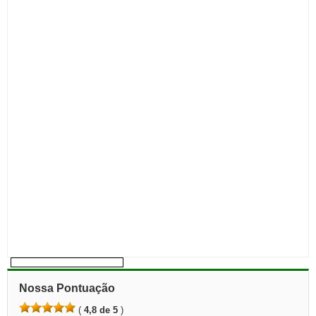
Nossa Pontuação
(
4,8 de 5
)