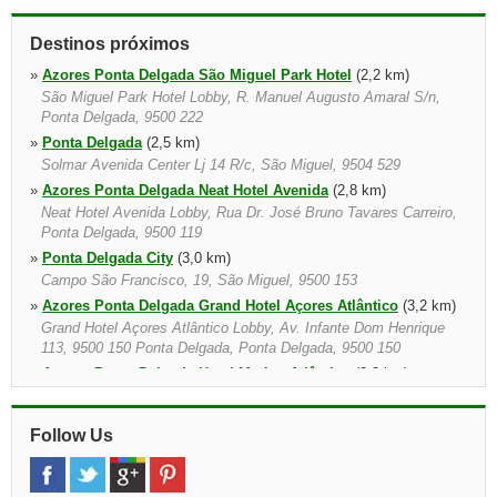
Destinos próximos
»
Azores Ponta Delgada São Miguel Park Hotel
(2,2 km)
São Miguel Park Hotel Lobby, R. Manuel Augusto Amaral S/n,
Ponta Delgada, 9500 222
»
Ponta Delgada
(2,5 km)
Solmar Avenida Center Lj 14 R/c, São Miguel, 9504 529
»
Azores Ponta Delgada Neat Hotel Avenida
(2,8 km)
Neat Hotel Avenida Lobby, Rua Dr. José Bruno Tavares Carreiro,
Ponta Delgada, 9500 119
»
Ponta Delgada City
(3,0 km)
Campo São Francisco, 19, São Miguel, 9500 153
»
Azores Ponta Delgada Grand Hotel Açores Atlântico
(3,2 km)
Grand Hotel Açores Atlântico Lobby, Av. Infante Dom Henrique
113, 9500 150 Ponta Delgada, Ponta Delgada, 9500 150
»
Azores Ponta Delgada Hotel Marina Atlântico
(3,3 km)
Hotel Marina Atlântico Lobby, Av. João Bosco Mota Amaral Nº 1,
767, Ponta Delgada, 9500 767
Follow Us
»
Sao Miguel Hotels
(18,2 km)
Mention Hotel Name, São Miguel
»
Furnas Azores
(33,8 km)